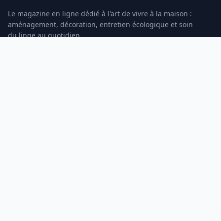
Le magazine en ligne dédié à l'art de vivre à la maison :
aménagement, décoration, entretien écologique et soin
du linge au quotidien.
RUBRIQUES
Maison & Organisation
Décoration
Entretien Écologique
Soin du Linge
INFORMATIONS
À propos
Contact
Mentions légales