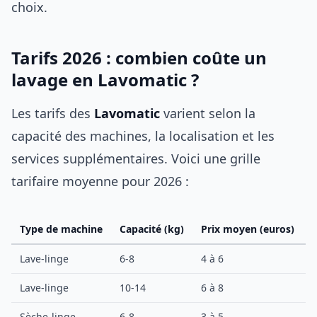
choix.
Tarifs 2026 : combien coûte un
lavage en Lavomatic ?
Les tarifs des
Lavomatic
varient selon la
capacité des machines, la localisation et les
services supplémentaires. Voici une grille
tarifaire moyenne pour 2026 :
Type de machine
Capacité (kg)
Prix moyen (euros)
Lave-linge
6-8
4 à 6
3
Lave-linge
10-14
6 à 8
4
Sèche-linge
6-8
3 à 5
2